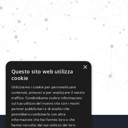
×
Questo sito web utilizza
cookie
Utilizziamo i cookie per personalizzare
contenuti, annunci e per analizzare il nostro
traffico. Condividiamo inoltre informazioni
sul tuo utilizzo del nostro sito con i nostri
partner pubblicitari e di analisi che
potrebbero combinarle con altre
informazioni che hai fornito loro o che
hanno raccolto dal tuo utilizzo dei loro
HEAD OFFICE