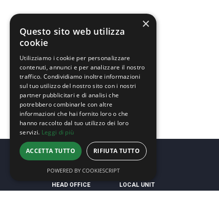
×
Questo sito web utilizza
cookie
Utilizziamo i cookie per personalizzare
contenuti, annunci e per analizzare il nostro
traffico. Condividiamo inoltre informazioni
sul tuo utilizzo del nostro sito con i nostri
partner pubblicitari e di analisi che
potrebbero combinarle con altre
informazioni che hai fornito loro o che
hanno raccolto dal tuo utilizzo dei loro
servizi.
Leggi di più
ACCETTA TUTTO
RIFIUTA TUTTO
POWERED BY COOKIESCRIPT
HEAD OFFICE
LOCAL UNIT
Via Michelangelo, 3
Via Sammarina, 28/C
64018 Tortoreto (TE)
40013 Castel Maggiore (BO)
Italy
Italy